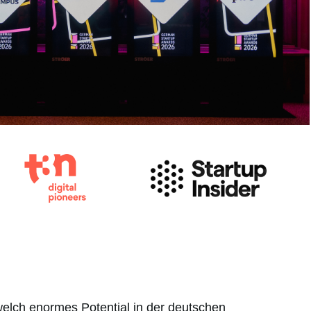
elch enormes Potential in der deutschen
Di