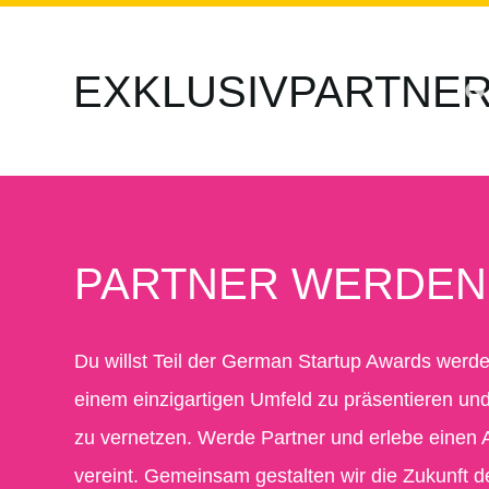
EXKLUSIVPARTNE
PARTNER WERDEN
Du willst Teil der German Startup Awards wer
einem einzigartigen Umfeld zu präsentieren u
zu vernetzen. Werde Partner und erlebe einen A
vereint. Gemeinsam gestalten wir die Zukunft d