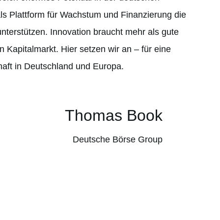
als Plattform für Wachstum und Finanzierung die
Bede
nterstützen. Innovation braucht mehr als gute
glaub
n Kapitalmarkt. Hier setzen wir an – für eine
Grün
haft in Deutschland und Europa.
Verä
besond
Basis 
Thomas Book
Deutsche Börse Group