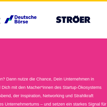
R
den? Dann nutze die Chance, Dein Unternehmen in
nd Dich mit den Macher*innen des Startup-Ökosystems
bend, der Inspiration, Networking und Strahlkraft
es Unternehmertums – und setzen ein starkes Signal für