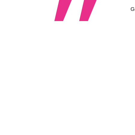
r eine zukunftsfähige Wirtschaft und Gesellschaft
G
h durch seine einzigartige Fähigkeit aus, visionäre
zu rücken, die mit Mut, Kreativität und Weitsicht
nk als Partner ist der German Startup Award eine
her von morgen zu unterstützen und gemeinsam die
 schaffen. Wir freuen uns, Teil dieser Plattform der
ativen Kraft zu sein.
Christian Hassel
Bereichsvorstand, Commerzbank AG