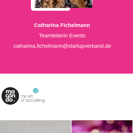
Catharina Fichelmann
Teamleiterin Events
catharina.fichelmann@startupverband.de