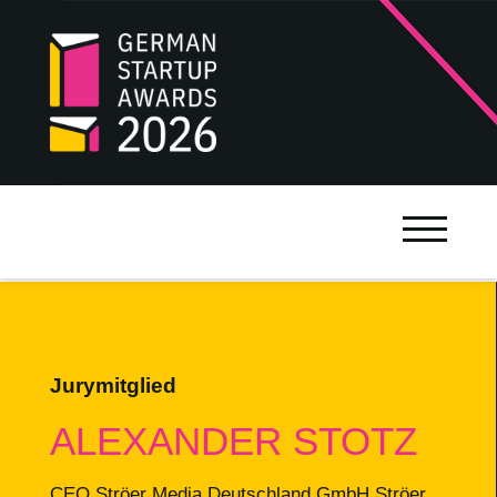
Jurymitglied
ALEXANDER STOTZ
CEO Ströer Media Deutschland GmbH Ströer